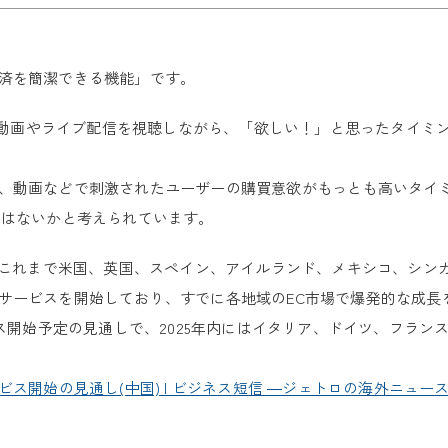
済を簡潔できる機能」です。
リで動画やライブ配信を視聴しながら、「欲しい！」と思ったタイ
、動画などで刺激されたユーザーの購買意欲がもっとも高いタイ
ではないかと考えられています。
り、これまで米国、英国、スペイン、アイルランド、メキシコ、シン
サービスを開始しており、すでに各地域のEC市場で爆発的な成長
ビス開始予定の見通しで、2025年内にはイタリア、ドイツ、フラ
でサービス開始の見通し(中国) | ビジネス短信 ―ジェトロの海外ニュース