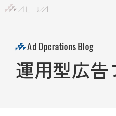
S
k
i
p
t
Ad Operations Blog
o
c
o
運用型広告
n
t
e
n
t