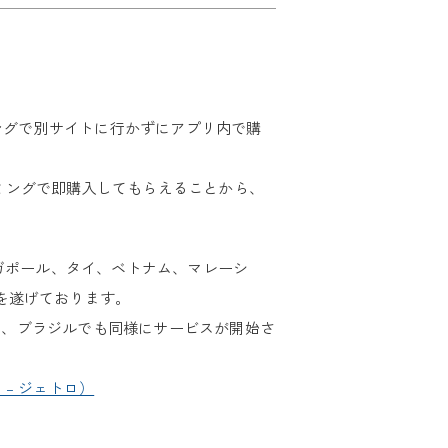
ミングで別サイトに行かずにアプリ内で購
ミングで即購入してもらえることから、
ガポール、タイ、ベトナム、マレーシ
を遂げております。
ンス、ブラジルでも同様にサービスが開始さ
 – ジェトロ）