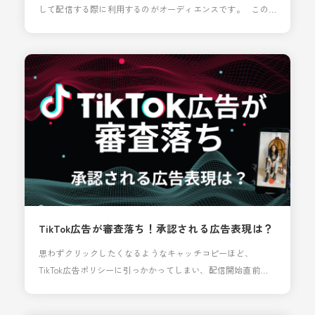
して配信する際に利用するのがオーディエンスです。 この
オーディエンスですが、TikTok広告のヘルプページには以下
のような記載があるため「1000以上あれば使用できるので
は」と思っている方も多いかもしれません。 カスタムオーデ
ィエンスに1,000人以上のマッチするユーザーが存在する必要
があります TikTok広告ヘ
TikTok広告が審査落ち！承認される広告表現は？
思わずクリックしたくなるようなキャッチコピーほど、
TikTok広告ポリシーに引っかかってしまい、配信開始直前で
審査落ちしてしまった… というのは、運用者なら誰もが一度
は経験するトラブルではないでしょうか。 本記事では、