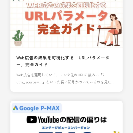
近年プライバシーのルールが厳し
Web広告の成果を可視化する「URLパラメータ
ー」完全ガイド
Web広告を運用していて、リンク先のURLの後ろに「?
utm_source=...」といった長い記号がついているのを見たこ
とはありませんか？ これは「URLパラメーター」と呼ばれる
もので、Webページの閲覧に至ったユーザーの流入経路を明
らかにすることができます。どこから流入経路し、Webペー
ジ閲覧したのかを把握できるためのものです。 今回は、初心
者向けにパラメーターの必要性、種類、設定方法をど