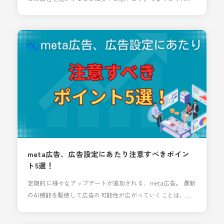
い時もあれば、いや俺全然ターゲットじゃないしと疑問に思
うことも…ただ、こんな広告設定したっけ？というGoogleが
自動生成した広告も結構出てきます。特にP-MAX。昨今はAI
で様々なものが生成できる時代、Google広告も例外ではあり
ません。 実体験になりますが、以前パソコンで
meta広告、広告設定にあたり注意すべきポイン
ト5選！
定期的に様々なアップデートが追加される、meta広告。 最新
のAI機能を駆使して広告の可能性が広がっていくことは、運
用者としては嬉しい限りです！ しかしながら、設定の自動化
＆多様化が進むにつれて「意図していなかった配信がされて