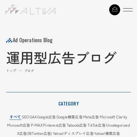
S
k
i
p
t
Ad Operations Blog
o
運用型広告ブログ
c
o
n
トップ
—
ブログ
t
e
n
t
CATEGORY
すべて
SEO
GA4
Google広告
Google検索広告
Meta広告
Microsoft Clarity
Microsoft広告
P-MAX
Pinterest広告
Taboola広告
TikTok広告
Uncategorized
X広告(旧Twitter広告)
Yahoo!ディスプレイ広告
Yahoo!検索広告