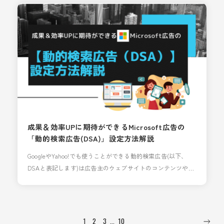
いた」、という経験はありませんか？ 広告の成果に直結しな
そうなものでなくても、クライアント様の意向に沿わない配
信がなされていた場合、のちのち大きなトラブルにもつ
成果＆効率UPに期待ができるMicrosoft広告の
「動的検索広告(DSA)」設定方法解説
GoogleやYahoo!でも使うことができる動的検索広告(以下、
DSAと表記します)は広告主のウェブサイトのコンテンツや内
容をシステムが読み込み、関連性の高い検索語句に対して自
動で広告を配信できる機能です。 もちろんMicrosoft広告でも
配信可能な機能なので、今回は特徴などのおさらいと、実際
の設定方法をご紹介致します。 DSAの特徴・メリット 改めて
1
2
3
…
10