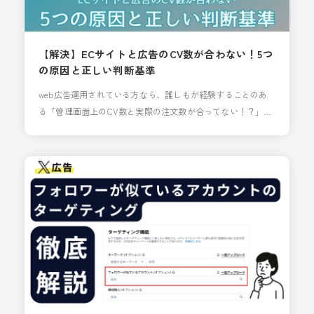
【解決】ECサイトと広告のCV数が合わない！5つ
の原因と正しい判断基準
web広告運用されている方なら、誰しもが経験することのあ
る「管理画面上のCV数と実際の注文数が合ってない！？」っ
てことありませんか？ 例えば、Google広告では１０件、Meta
広告では８件、合計１８件のコンバージョン（以下：CV）が
出ているはずなのに、Shopifyや自社カートの管理画面を確認
すると、「１２件」しか注文が入っていない…。そんなと
き、「あれ？何かおかしい？」と不安になりますよ