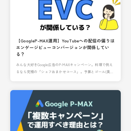
【GoogleP-MAX運用】YouTubeへの配信の偏りは
エンゲージビューコンバージョンが関係してい
る？
みんな大好きGoogle広告のP-MAXキャンペーン。料理で例え
るなら究極の「シェフおまかせコース」。予算とゴール(美味
しく(効率良く)お腹いっぱいに(CV数)なりたい)だけ伝えると
あらゆる食材と調理方法を使って一番良い組み合わせで料理
を出してくれます。しかし時には、この料理そんなに美味し
くないのにめっちゃ持ってくるんだけど…なんてこともあり
ます。 youtubeへの配信量の偏りがその一例で