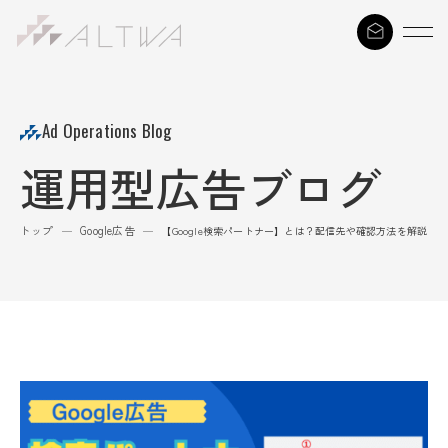
S
k
i
p
t
Ad Operations Blog
o
運用型広告ブログ
c
o
n
トップ
Google広告
—
—
【Google検索パートナー】とは？配信先や確認方法を解説
t
e
n
t