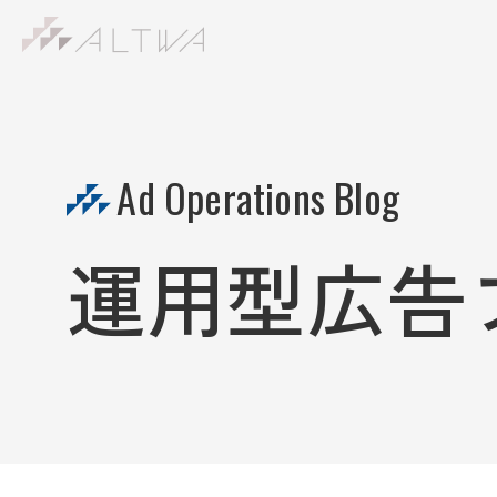
S
k
i
p
t
Ad Operations Blog
o
c
o
運用型広告
n
t
e
n
t