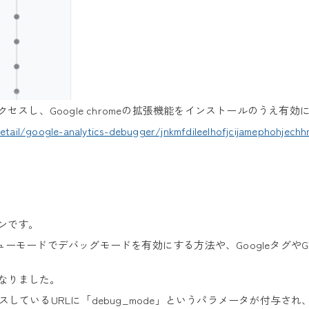
セスし、Google chromeの拡張機能をインストールのうえ有
ail/google-analytics-debugger/jnkmfdileelhofjcijamephohjechh
ンです。
ntのプレビューモードでデバッグモードを有効にする方法や、Googleタ
になりました。
しているURLに「debug_mode」というパラメータが付与さ