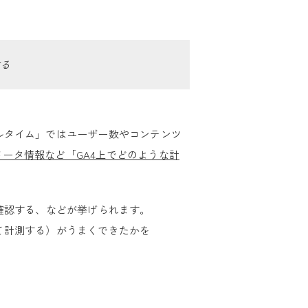
する
ルタイム」ではユーザー数やコンテンツ
ラメータ情報など「GA4上でどのような計
確認する、などが挙げられます。
て計測する）がうまくできたかを