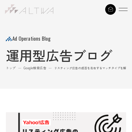
S
k
i
p
t
Ad Operations Blog
o
運用型広告ブログ
c
o
n
トップ
Google検索広告
—
—
リスティング広告の成否を左右するマッチタイプを解説
t
e
n
t