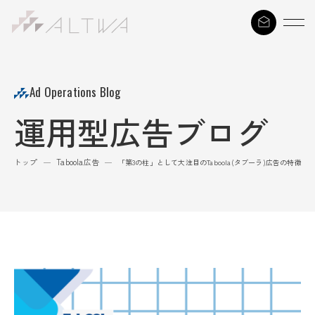
S
k
i
p
t
Ad Operations Blog
o
運用型広告ブログ
c
o
n
トップ
Taboola広告
—
—
「第3の柱」として大注目のTaboola(タブーラ)広告の特徴と
t
e
n
t