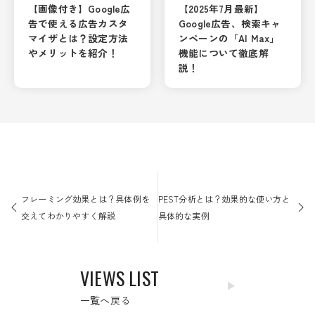
【画像付き】Google広
【2025年7月最新】
告で使える広告カスタ
Google広告、検索キャ
マイザとは？設定方法
ンペーンの「AI Max」
やメリットを紹介！
機能について徹底解
説！
投
稿
フレーミング効果とは？具体例を
PEST分析とは？効果的な使い方と
ナ
交えてわかりやすく解説
具体的な実例
ビ
ゲ
ー
VIEWS LIST
シ
ョ
一覧へ戻る