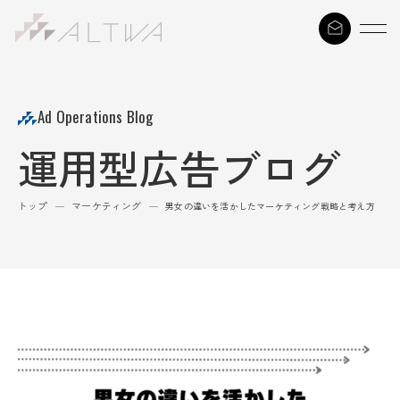
S
k
i
p
t
Ad Operations Blog
o
運用型広告ブログ
c
o
n
トップ
マーケティング
—
—
男女の違いを活かしたマーケティング戦略と考え方
t
e
n
t