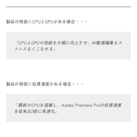
製品の特長にCPUとGPUがある場合・・・
「CPUとGPUの性能を大幅に向上させ、4K動画編集もス
トレスなくこなせる」
製品の特長に処理速度がある場合・・・
「最新のCPUを搭載し、Adobe Premiere Proの処理速度
を従来比2倍に高速化」