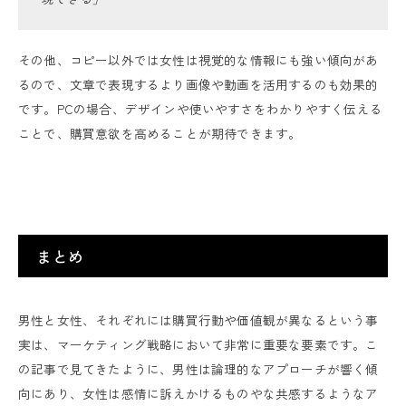
その他、コピー以外では女性は視覚的な情報にも強い傾向があ
るので、文章で表現するより画像や動画を活用するのも効果的
です。PCの場合、デザインや使いやすさをわかりやすく伝える
ことで、購買意欲を高めることが期待できます。
まとめ
男性と女性、それぞれには購買行動や価値観が異なるという事
実は、マーケティング戦略において非常に重要な要素です。こ
の記事で見てきたように、男性は論理的なアプローチが響く傾
向にあり、女性は感情に訴えかけるものやな共感するようなア