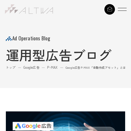
S
k
i
p
t
Ad Operations Blog
o
運用型広告ブログ
c
o
n
トップ
Google広告
P-MAX
—
—
—
Google広告P-MAX「自動作成アセット」とは
t
e
n
t