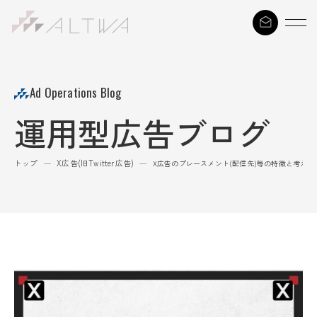
S
k
i
p
t
Ad Operations Blog
o
運用型広告ブログ
c
o
n
トップ
X広告(旧Twitter広告)
—
—
X広告のプレースメント(配信先)毎の特徴と考え方
t
e
n
t