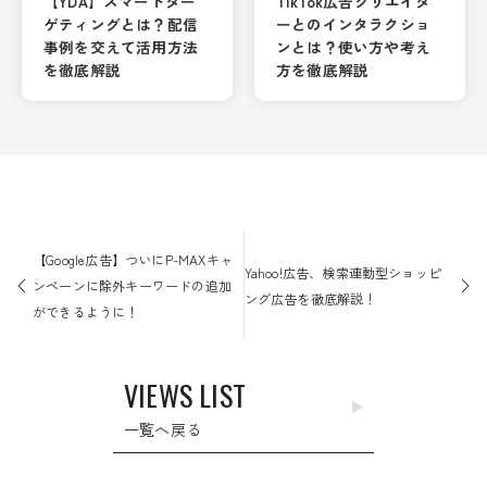
【YDA】スマートター
TikTok広告クリエイタ
ゲティングとは？配信
ーとのインタラクショ
事例を交えて活用方法
ンとは？使い方や考え
を徹底解説
方を徹底解説
投
稿
【Google広告】ついにP-MAXキャ
Yahoo!広告、検索連動型ショッピ
ナ
ンペーンに除外キーワードの追加
ング広告を徹底解説！
ビ
ができるように！
ゲ
ー
VIEWS LIST
シ
ョ
一覧へ戻る
ン