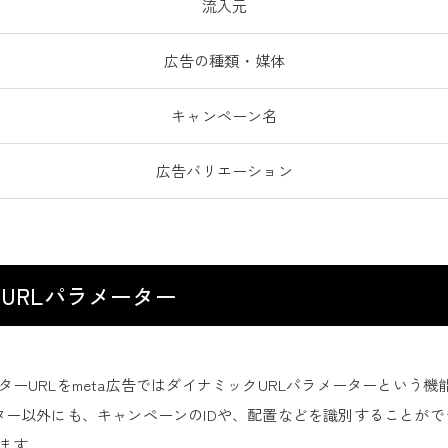
流入元
広告の種類・媒体
キャンペーン名
広告バリエーション
クURLパラメーター
ーURLをmeta広告ではダイナミックURLパラメーターという
ター以外にも、キャンペーンのIDや、配置などを識別することが
ます。