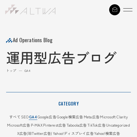
S
k
i
p
t
Ad Operations Blog
o
運用型広告ブログ
c
o
n
トップ
—
GA4
t
e
n
t
CATEGORY
すべて
SEO
GA4
Google広告
Google検索広告
Meta広告
Microsoft Clarity
Microsoft広告
P-MAX
Pinterest広告
Taboola広告
TikTok広告
Uncategorized
X広告(旧Twitter広告)
Yahoo!ディスプレイ広告
Yahoo!検索広告