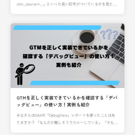
utm_source=...」といった長い記号がついているのを見たこ
とはありませんか？ これは「URLパラメーター」と呼ばれる
もので、Webページの閲覧に至ったユーザーの流入経路を明
らかにすることができます。どこから流入経路し、Webペー
ジ閲覧したのかを把握できるためのものです。 今回は、初心
者向けにパラメーターの必要性、種類、設定方法をど
GTMを正しく実装できているかを確認する「デバ
ッグビュー」の使い方！実例も紹介
みなさんはGA4の「DebugView」レポートを使ったことはあ
りますか？ 「なんだか難しそうでスルーしている」 「そもそ
もどこにあるかも分からない・・・」 解析上級者だけが使っ