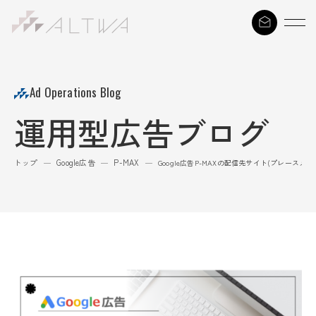
S
k
i
p
t
Ad Operations Blog
o
運用型広告ブログ
c
o
n
トップ
Google広告
P-MAX
—
—
—
Google広告P-MAXの配信先サイト(プレースメ
t
e
n
t