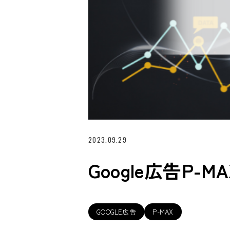
2023.09.29
Google広告P
GOOGLE広告
P-MAX