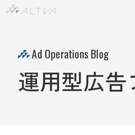
S
k
i
p
t
Ad Operations Blog
o
c
o
運用型広告
n
t
e
n
t