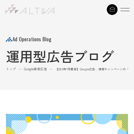
S
k
i
p
t
Ad Operations Blog
o
運用型広告ブログ
c
o
n
トップ
Google検索広告
—
—
【2025年7月最新】Google広告、検索キャンペーンの「A
t
e
n
t