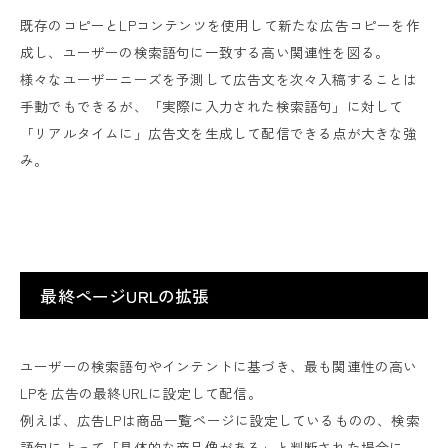
既存のコピーとLPコンテンツを使用して新たな広告コピーを作
成し、ユーザーの検索語句に一致する高い関連性を図る。
様々なユーザーニーズを予測して広告文を次々入稿することは
手動でもできるが、「実際に入力された検索語句」に対して
「リアルタイムに」広告文を生成して配信できる点が大きな強
み。
最終ページURLの拡張
ユーザーの検索語句やインテントに基づき、最も関連性の高い
LPを広告の最終URLに設定して配信。
例えば、広告LPは商品一覧ページに設定しているものの、検索
語句によって「具体的な商品像がある」と判断された場合に