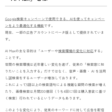
Google検索キャンペーンで使用できる、AIを使ってキャンペー
ンをより最適化する機能
です。
現在、一部の広告アカウントにベータ版として提供されていま
す。
AI Maxの主な目的は「ユーザーや
検索環境の変化に対応
する」
ことです。
世間の検索環境は近年著しい変化を遂げ、従来の「検索窓に知
りたいことを入力する」だけではなく、音声・画像・ AI を活用
し䛯検索をするユーザーが増加しております。
これによって5語以上の検索語句による複雑な疑問の検索が増え
たり、画像検索は月間200億回（うち4回に1回は購入意欲に基づ
く検索）行われているというデータもあります。
このような変化により、従来のキーワードに対して広告を配信