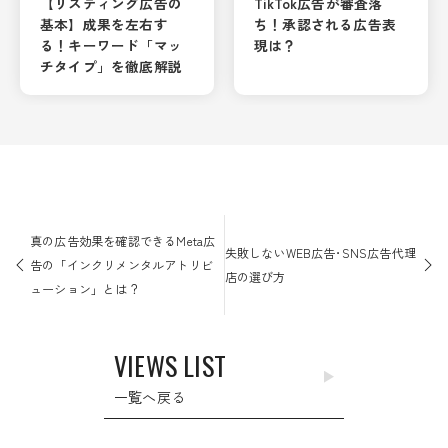
【リスティング広告の
TikTok広告が審査落
基本】成果を左右す
ち！承認される広告表
る！キーワード「マッ
現は？
チタイプ」を徹底解説
投
稿
真の広告効果を確認できるMeta広
失敗しないWEB広告･SNS広告代理
ナ
告の「インクリメンタルアトリビ
店の選び方
ビ
ューション」とは？
ゲ
ー
VIEWS LIST
シ
ョ
一覧へ戻る
ン