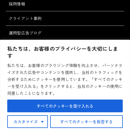
採用情報
クライアント事例
運用型広告ブログ
スタッフブログ
私たちは、お客様のプライバシーを大切にしま
す
私たちは、お客様のブラウジング体験を向上させ、パーソナラ
お問い合わせ・ご
資料請求
イズされた広告やコンテンツを提供し、当社のトラフィックを
相談
分析するためにクッキーを使用しています。「すべてのクッキ
ーを受け入れる」をクリックすると、当社のクッキーの使用に
同意したことになります。
プライバシーポリシー
サイトポリシー
すべてのクッキーを受け入れる
Copyright © 2020-2026 Altwa Co., Ltd. All Rights Reserved.
カスタマイズ
すべてのクッキーを拒否する