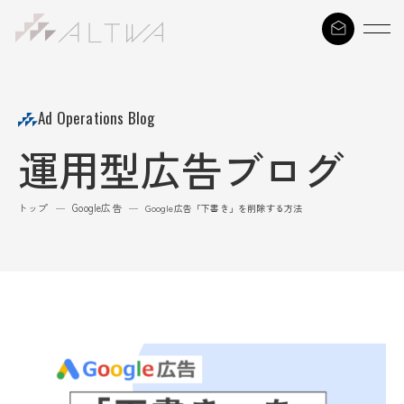
S
k
i
p
t
Ad Operations Blog
o
運用型広告ブログ
c
o
n
トップ
Google広告
—
—
Google広告「下書き」を削除する方法
t
e
n
t