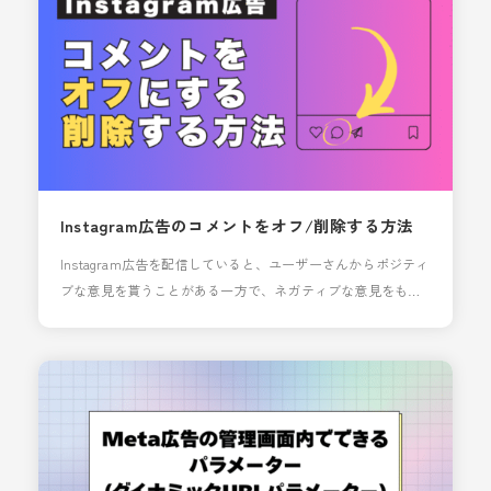
て、どのような仕組みなのかをご紹介いたします。 イン
Instagram広告のコメントをオフ/削除する方法
Instagram広告を配信していると、ユーザーさんからポジティ
ブな意見を貰うことがある一方で、ネガティブな意見をもら
うことも少なくありません。 ネガティブな意見が入ったまま
広告配信してしまうと、場合によっては「お金を払いなが
ら、自社の悪い噂を広める」ということになるため早期に対
応したいところです。 Instagram広告にいただいたコメント
は削除することが可能で、削除以外にも「そもそ