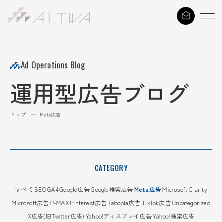
S
k
i
p
t
Ad Operations Blog
o
運用型広告ブログ
c
o
n
トップ
—
Meta広告
t
e
n
t
CATEGORY
すべて
SEO
GA4
Google広告
Google検索広告
Meta広告
Microsoft Clarity
Microsoft広告
P-MAX
Pinterest広告
Taboola広告
TikTok広告
Uncategorized
X広告(旧Twitter広告)
Yahoo!ディスプレイ広告
Yahoo!検索広告