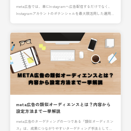
meta広告では、単にInstagramへ広告配信するだけでなく、
Instagramアカウントのポテンシャルを最大限活用した運用を
することができます。 ・Instagramアカウントは広告配信用
としてのみ管理している ・オーガニック投稿と広告は別物と
して考えている ・Instagramアカウントのフォロワー数には
自信があるが、どう活用していいか分からない 今回の記事
は、そのような方に役立て
meta広告の類似オーディエンスとは？内容から
設定方法まで一挙解説
meta広告のターゲティングの一つである「類似オーディエン
ス」は、成果につながりやすいターゲティング手法として知