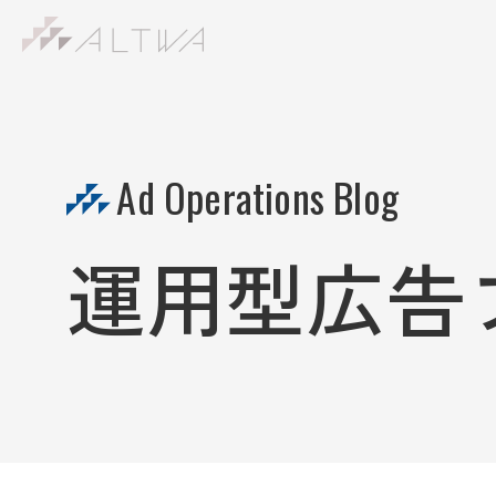
S
k
i
p
t
Ad Operations Blog
o
c
o
運用型広告
n
t
e
n
t