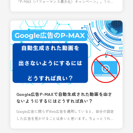
「P-MAX（パフォーマンス最大化）キャンペーン」。 1つの
キャンペーンで検索、ディスプレイ、YouTube、Gmailなど全
ての広告枠へ配信できる手軽さが魅力ですが、こういったこ
とでお悩みの方も多いのではないでしょうか？ 「AIに任せっ
きりで、これ以上の成果が見込めない」 「特定の商材ばかり
売れてしまい、注力したい商品の露出
Google広告P-MAXで自動生成された動画を出さ
ないようにするにはどうすれば良い？
Google広告に限らずWeb広告を運用していると、自分の設定
した広告を見かけることは多いと思います。ちょっとうれし
い時もあれば、いや俺全然ターゲットじゃないしと疑問に思
うことも…ただ、こんな広告設定したっけ？というGoogleが