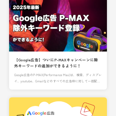
ル、検索語句で配信されたかが分からない」問題が一気に解
決され、さらに使いやすいキャンペーンにな
【Google広告】ついにP-MAXキャンペーンに除
外キーワードの追加ができるように！
Google広告のP-MAX(Performance Max)は、検索、ディスプレ
イ、youtube、Gmailなどのすべての広告枠に対して一括配信
できるキャンペーンタイプで、様々な部分のブラックボック
ス化が問題視されることもありますが、流石"Performance
Max"というだけあって良い成果を出してくれます。 今回は
徐々に確認できる内容や設定が多くなってきているP-MAXの
アップデー