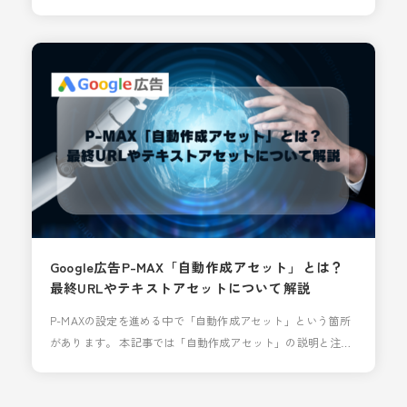
ャンペーンタイプは、検索やディスプレイ、YouTubeなど、
配信先ごとにキャンペーンを作成する必要がありました。し
かし、P-MAXでは、1つのキャンペーンですべてのGoogle広告
の広告枠を配信できるため、運用の手間が省けます。 また、
P-M
Google広告P-MAX「自動作成アセット」とは？
最終URLやテキストアセットについて解説
P-MAXの設定を進める中で「自動作成アセット」という箇所
があります。 本記事では「自動作成アセット」の説明と注意
点についてご紹介します。 P-MAX「自動作成アセット」とは
「自動作成アセット」は、GoogleのAIに「どの範囲まで広告