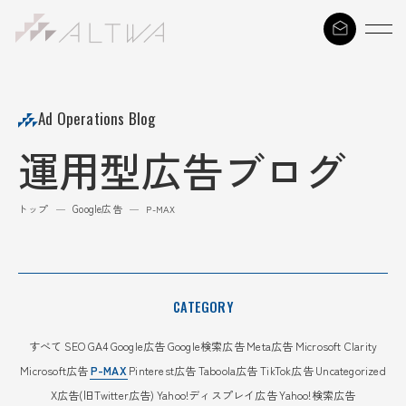
S
k
i
p
t
Ad Operations Blog
o
運用型広告ブログ
c
o
n
トップ
Google広告
—
—
P-MAX
t
e
n
t
CATEGORY
すべて
SEO
GA4
Google広告
Google検索広告
Meta広告
Microsoft Clarity
Microsoft広告
P-MAX
Pinterest広告
Taboola広告
TikTok広告
Uncategorized
X広告(旧Twitter広告)
Yahoo!ディスプレイ広告
Yahoo!検索広告