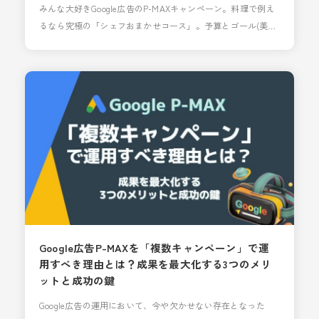
みんな大好きGoogle広告のP-MAXキャンペーン。料理で例え
るなら究極の「シェフおまかせコース」。予算とゴール(美味
しく(効率良く)お腹いっぱいに(CV数)なりたい)だけ伝えると
あらゆる食材と調理方法を使って一番良い組み合わせで料理
を出してくれます。しかし時には、この料理そんなに美味し
くないのにめっちゃ持ってくるんだけど…なんてこともあり
ます。 youtubeへの配信量の偏りがその一例で
Google広告P-MAXを「複数キャンペーン」で運
用すべき理由とは？成果を最大化する3つのメリ
ットと成功の鍵
Google広告の運用において、今や欠かせない存在となった