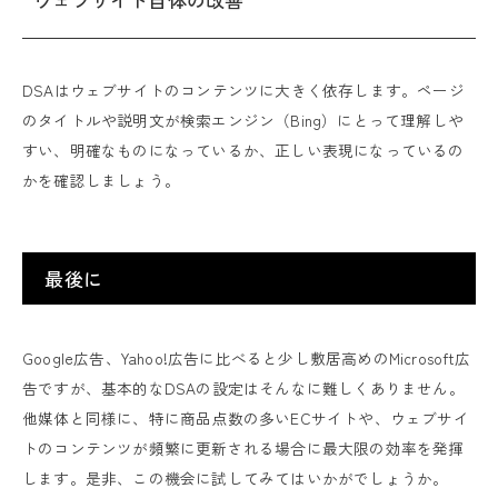
DSAはウェブサイトのコンテンツに大きく依存します。ページ
のタイトルや説明文が検索エンジン（Bing）にとって理解しや
すい、明確なものになっているか、正しい表現になっているの
かを確認しましょう。
最後に
Google広告、Yahoo!広告に比べると少し敷居高めのMicrosoft広
告ですが、基本的なDSAの設定はそんなに難しくありません。
他媒体と同様に、特に商品点数の多いECサイトや、ウェブサイ
トのコンテンツが頻繁に更新される場合に最大限の効率を発揮
します。是非、この機会に試してみてはいかがでしょうか。