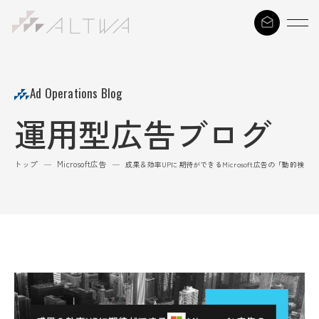
S
k
i
p
t
Ad Operations Blog
o
運用型広告ブログ
c
o
n
トップ
Microsoft広告
—
—
成果＆効率UPに期待ができるMicrosoft広告の「動的検索広
t
e
n
t