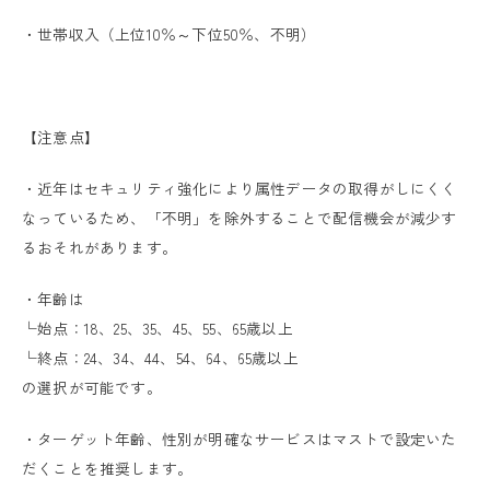
・世帯収入（上位10％～下位50％、不明）
【注意点】
・近年はセキュリティ強化により属性データの取得がしにくく
なっているため、「不明」を除外することで配信機会が減少す
るおそれがあります。
・年齢は
└始点：18、25、35、45、55、65歳以上
└終点：24、34、44、54、64、65歳以上
の選択が可能です。
・ターゲット年齢、性別が明確なサービスはマストで設定いた
だくことを推奨します。