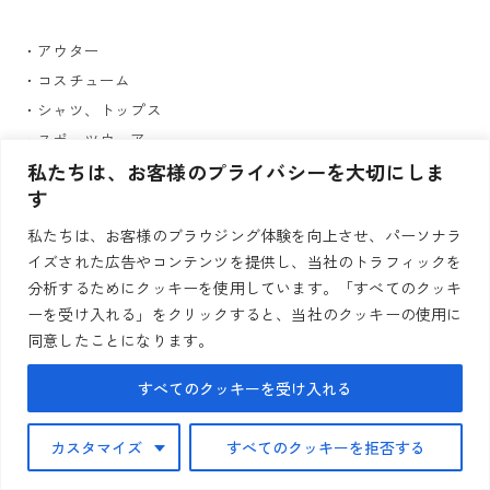
・アウター
・コスチューム
・シャツ、トップス
・スポーツウェア
私たちは、お客様のプライバシーを大切にしま
└ヨガウェア
す
└ランニングウェア
・ハンドバッグ
私たちは、お客様のブラウジング体験を向上させ、パーソナラ
・下着
イズされた広告やコンテンツを提供し、当社のトラフィックを
・女性用下着
分析するためにクッキーを使用しています。「すべてのクッキ
ーを受け入れる」をクリックすると、当社のクッキーの使用に
・婦人服
同意したことになります。
・宝石、時計
└時計
すべてのクッキーを受け入れる
└結婚指輪、婚約指輪
└高級ジュエリー
カスタマイズ
すべてのクッキーを拒否する
└ネックレス