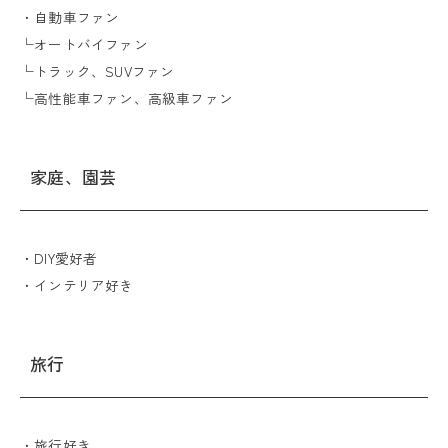
・自動車ファン
└オートバイファン
└トラック、SUVファン
└高性能車ファン、高級車ファン
家庭、園芸
・DIY愛好者
・インテリア好き
旅行
・旅行好き