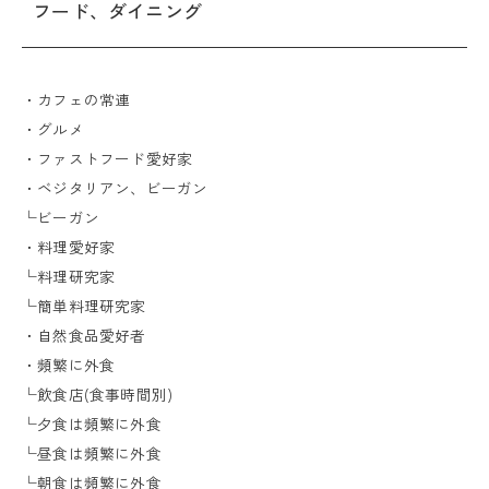
フード、ダイニング
・カフェの常連
・グルメ
・ファストフード愛好家
・ベジタリアン、ビーガン
└ビーガン
・料理愛好家
└料理研究家
└簡単料理研究家
・自然食品愛好者
・頻繁に外食
└飲食店(食事時間別)
└夕食は頻繁に外食
└昼食は頻繁に外食
└朝食は頻繁に外食