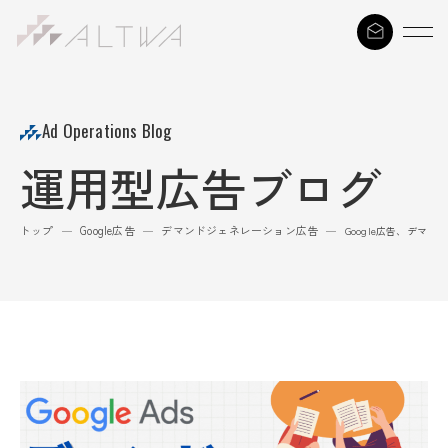
S
k
i
p
t
Ad Operations Blog
o
運用型広告ブログ
c
o
n
トップ
Google広告
デマンドジェネレーション広告
—
—
—
Google広告、デマ
t
e
n
t