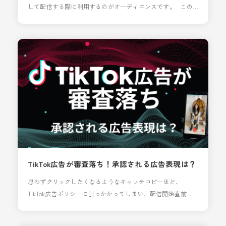
して配信する際に利用するのがオーディエンスです。 この
オーディエンスですが、TikTok広告のヘルプページには以下
のような記載があるため「1000以上あれば使用できるので
は」と思っている方も多いかもしれません。 カスタムオーデ
ィエンスに1,000人以上のマッチするユーザーが存在する必要
があります TikTok広告ヘ
TikTok広告が審査落ち！承認される広告表現は？
思わずクリックしたくなるようなキャッチコピーほど、
TikTok広告ポリシーに引っかかってしまい、配信開始直前で
審査落ちしてしまった… というのは、運用者なら誰もが一度
は経験するトラブルではないでしょうか。 本記事では、