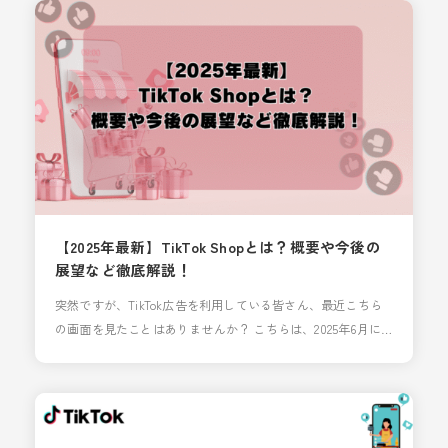
TikTok広告の不承認の中でも、特に多いと思う「個人を特定
するような訴求」について「NG表現」を「OK表現」へ言い換
える方法をご紹介します。
【2025年最新】TikTok Shopとは？概要や今後の
展望など徹底解説！
突然ですが、TikTok広告を利用している皆さん、最近こちら
の画面を見たことはありませんか？ こちらは、2025年6月に
日本でも実装予定の「TikTok Shop広告」で使用できる
「TikTok Shop」です。 TikTok Shopとは？ 簡潔に説明する
と「アプリ内で購入＆決済を簡潔できる機能」です。 具体的
には、ユーザーがTikTokアプリで動画や