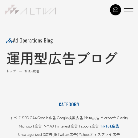
S
k
i
p
t
Ad Operations Blog
o
運用型広告ブログ
c
o
n
トップ
—
TikTok広告
t
e
n
t
CATEGORY
すべて
SEO
GA4
Google広告
Google検索広告
Meta広告
Microsoft Clarity
Microsoft広告
P-MAX
Pinterest広告
Taboola広告
TikTok広告
Uncategorized
X広告(旧Twitter広告)
Yahoo!ディスプレイ広告