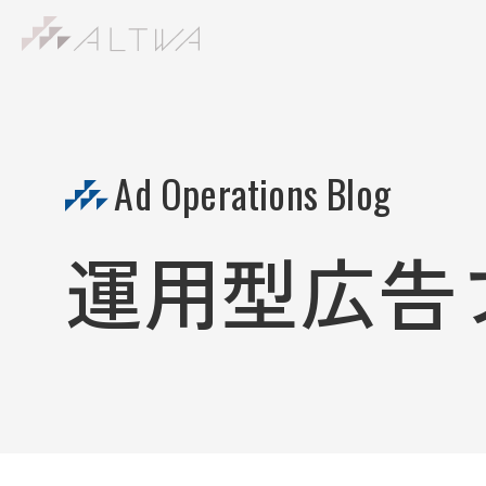
S
k
i
p
t
Ad Operations Blog
o
c
o
運用型広告
n
t
e
n
t