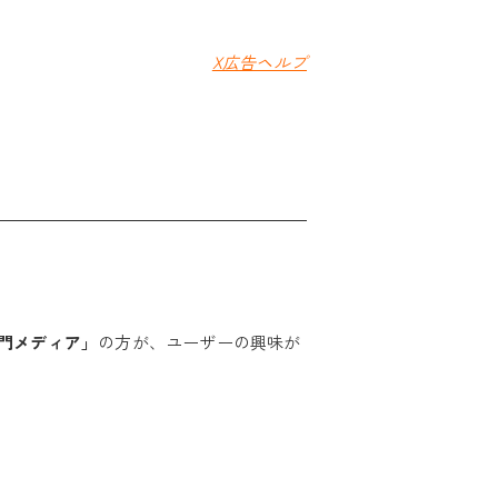
X広告ヘルプ
門メディア」
の方が、ユーザーの興味が