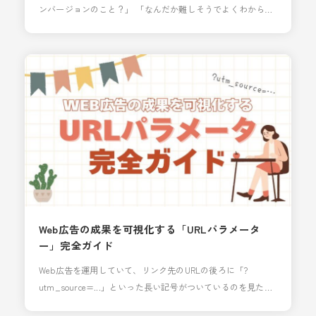
ンバージョンのこと？」 「なんだか難しそうでよくわからな
い……」 そう思っているなら、かなり損をしているかもしれ
ません。 実は今、広告の裏側では 「売れているのに、売れて
いないことにされている（＝コンバージョンしているのにカ
ウントされていない）」ということが頻繁に起きています。
近年プライバシーのルールが厳し
Web広告の成果を可視化する「URLパラメータ
ー」完全ガイド
Web広告を運用していて、リンク先のURLの後ろに「?
utm_source=...」といった長い記号がついているのを見たこ
とはありませんか？ これは「URLパラメーター」と呼ばれる