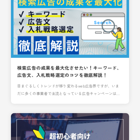
すると、「１２件」しか注文が入っていない…。そんなと
き、「あれ？何かおかしい？」と不安になりますよ
検索広告の成果を最大化させたい！キーワード、
広告文、入札戦略選定のコツを徹底解説！
目まぐるしくトレンドが移り変わるweb広告界ですが、いま
だに多くの事業者で主流となっている広告キャンペーンは
「検索広告」かと思います。 ユーザーが検索した語句に対し
て関連した広告を表示することができるため、ディスプレイ
広告やSNS広告と比べても高いCVRが期待でき、広告初心者
でも運用しやすい手法です。 近年、Googleでは検索広告と
「P-MAX」「デマンドジェネレーション」をフル活用