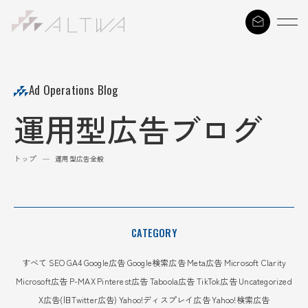
S
k
i
p
t
Ad Operations Blog
o
運用型広告ブログ
c
o
n
トップ
—
運用型広告全般
t
e
n
t
CATEGORY
すべて
SEO
GA4
Google広告
Google検索広告
Meta広告
Microsoft Clarity
Microsoft広告
P-MAX
Pinterest広告
Taboola広告
TikTok広告
Uncategorized
X広告(旧Twitter広告)
Yahoo!ディスプレイ広告
Yahoo!検索広告