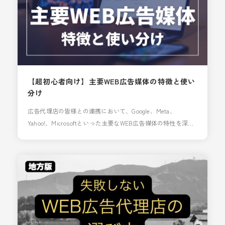
【超初心者向け】主要WEB広告媒体の特徴と使い
分け
広告代理店の皆様との連携において、Google、Meta、
Yahoo!、Microsoftといった主要なWEB広告媒体の特性を深く
理解し、案件や目的に応じて適切に使い分けることは、クラ
イアントの成果を最大化する上で不可欠です。これら主要4媒
体の広告の特徴と、どのようなケースで使い分けるべきか解
説します。 １. 媒体別：広告の「役割」と「利用シーン」 媒
体名 主な広告種別