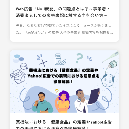
Web広告「No.1表記」の問題点とは？～事業者・
消費者としての広告表記に対する向き合い方～
先日、たまたまTVを観ていたら気になるニュースがありまし
た。 「満足度No.1」の広告 大半の事業者 根拠内容を把握せ
ずに表示 内容としては、 ・消費者庁が今年3月～9月にかけて
「No.1」広告などを掲載していた事業者15社に実態調査を行
った結果、うち14社が根拠となるアンケート調査の内容を把
握していなかった ・事業者からは「調査会社を信頼して任せ
ていた」「他社も行っているやり方で、問
薬機法における「健康食品」の定義やYahoo!広告
での表現における注意点を徹底解説！