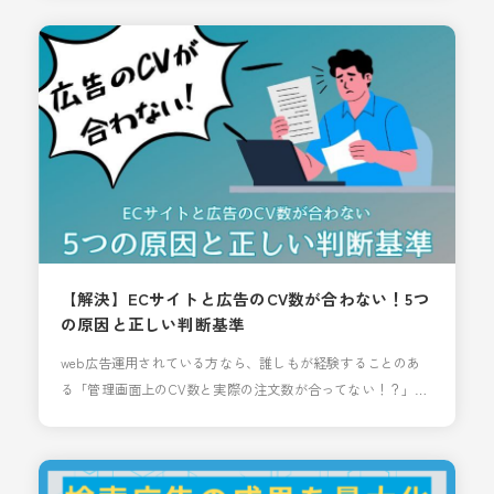
もので、Webページの閲覧に至ったユーザーの流入経路を明
らかにすることができます。どこから流入経路し、Webペー
ジ閲覧したのかを把握できるためのものです。 今回は、初心
者向けにパラメーターの必要性、種類、設定方法をど
【解決】ECサイトと広告のCV数が合わない！5つ
の原因と正しい判断基準
web広告運用されている方なら、誰しもが経験することのあ
る「管理画面上のCV数と実際の注文数が合ってない！？」っ
てことありませんか？ 例えば、Google広告では１０件、Meta
広告では８件、合計１８件のコンバージョン（以下：CV）が
出ているはずなのに、Shopifyや自社カートの管理画面を確認