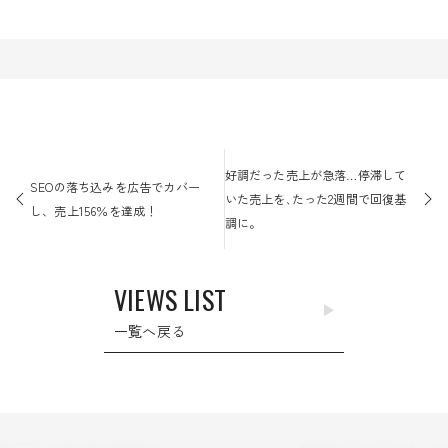
投
稿
好調だった売上が急落…停滞して
SEOの落ち込みを広告でカバー
ナ
いた売上を､たった2週間で回復基
し、売上156％を達成！
ビ
調に。
ゲ
ー
VIEWS LIST
シ
ョ
一覧へ戻る
ン