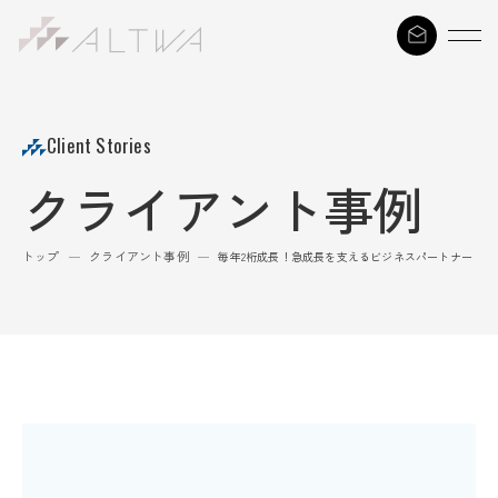
S
k
i
p
t
Client Stories
o
クライアント事例
c
o
n
トップ
クライアント事例
—
—
毎年2桁成長！急成長を支えるビジネスパートナー
t
e
n
t