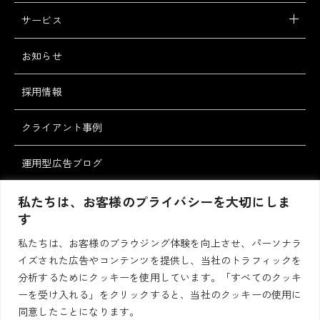
サービス
お知らせ
採用情報
クライアント事例
運用型広告ブログ
スタッフブログ
私たちは、お客様のプライバシーを大切にしま
す
私たちは、お客様のブラウジング体験を向上させ、パーソナラ
お問い合わせ・ご
資料請求
イズされた広告やコンテンツを提供し、当社のトラフィックを
相談
分析するためにクッキーを使用しています。「すべてのクッキ
ーを受け入れる」をクリックすると、当社のクッキーの使用に
同意したことになります。
プライバシーポリシー
サイトポリシー