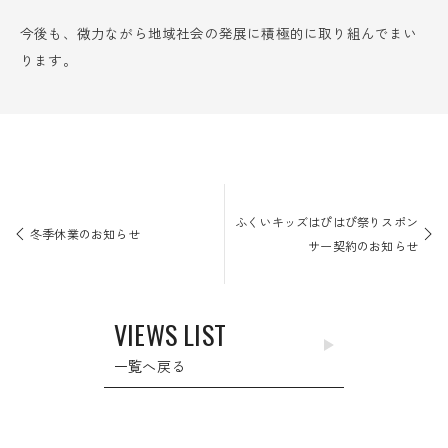
今後も、微力ながら地域社会の発展に積極的に取り組んでまい
ります。
投
稿
ふくいキッズはぴはぴ祭りスポン
ナ
冬季休業のお知らせ
サー契約のお知らせ
ビ
ゲ
ー
VIEWS LIST
シ
ョ
一覧へ戻る
ン