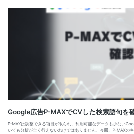
Google広告P-MAXでCVした検索語句
P-MAXは調整できる項目が限られ、利用可能なデータも少ないGoo
いても分析が全く行えないわけではありません。今回、P-MAXのキ